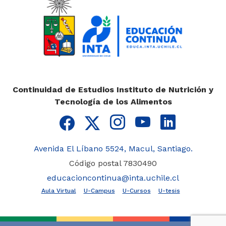
Nutrición
Doctorado en
Acuicultura
Doctorado en
Ciencias
Silvoagropecuarias
Continuidad de Estudios Instituto de Nutrición y
y Veterinarias
Tecnología de los Alimentos
Doctorado en
Envejecimiento
Avenida El Líbano 5524, Macul, Santiago.
Código postal 7830490
Accesos
educacioncontinua@inta.uchile.cl
Aula virtual
Aula Virtual
U-Campus
U-Cursos
U-tesis
U-Campus