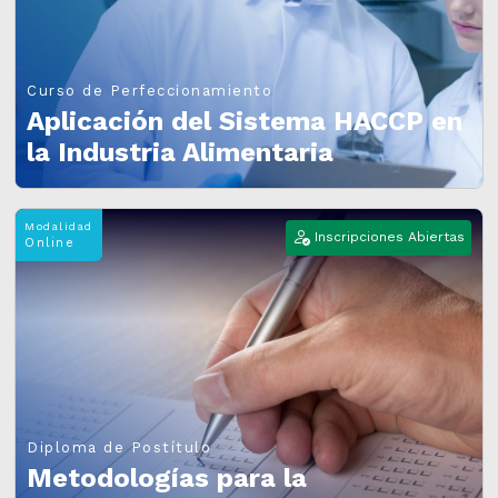
Curso de Perfeccionamiento
Aplicación del Sistema HACCP en
la Industria Alimentaria
Modalidad
Inscripciones Abiertas
Online
Diploma de Postítulo
Metodologías para la