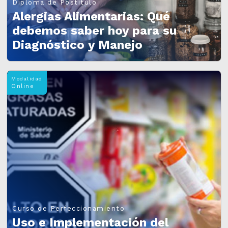
Diploma de Postítulo
Alergias Alimentarias: Qué
debemos saber hoy para su
Diagnóstico y Manejo
Modalidad
Online
Curso de Perfeccionamiento
Uso e Implementación del