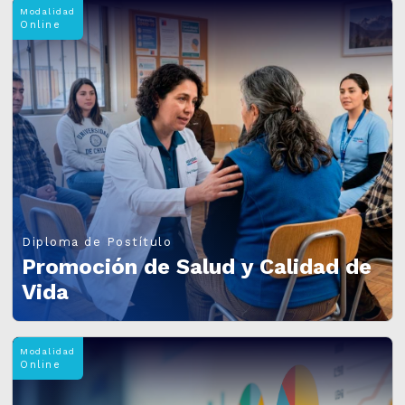
Modalidad
Online
Diploma de Postítulo
Promoción de Salud y Calidad de
Vida
Modalidad
Online