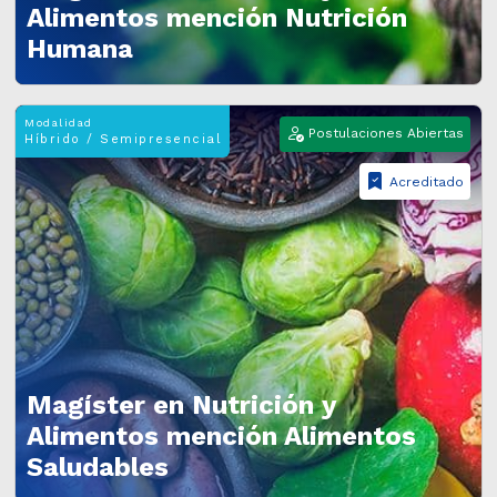
Alimentos mención Nutrición
Humana
Modalidad
Postulaciones Abiertas
Híbrido / Semipresencial
Acreditado
Magíster en Nutrición y
Alimentos mención Alimentos
Saludables