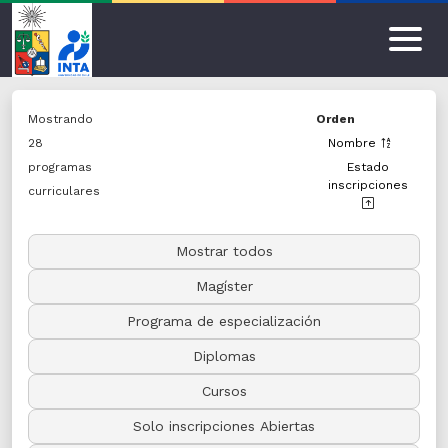
Mostrando
Orden
Inicio
28
Nombre
Por
programas
Estado
inscripciones
área
curriculares
temática
Mostrar todos
Alimentos e
Inocuidad
Magíster
Alimentaria
Programa de especialización
Calidad de vida
Diplomas
Cursos
Envejecimiento
Solo inscripciones Abiertas
Estadística