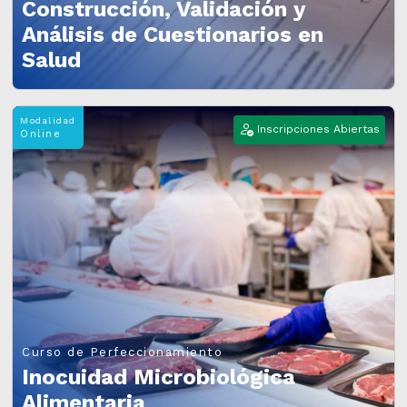
Construcción, Validación y
Análisis de Cuestionarios en
Salud
Modalidad
Inscripciones Abiertas
Online
Curso de Perfeccionamiento
Inocuidad Microbiológica
Alimentaria