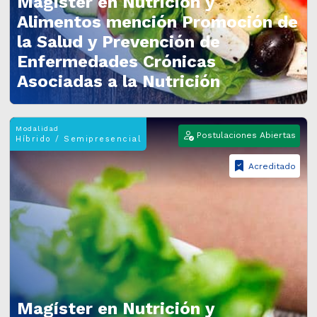
Magíster en Nutrición y
Alimentos mención Promoción de
la Salud y Prevención de
Enfermedades Crónicas
Asociadas a la Nutrición
Modalidad
Postulaciones Abiertas
Híbrido / Semipresencial
Acreditado
Magíster en Nutrición y