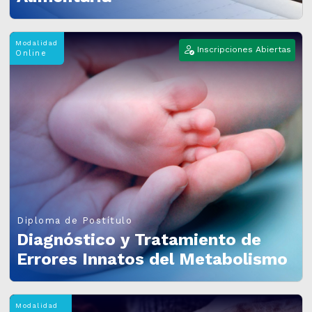
Modalidad
Inscripciones Abiertas
Online
Diploma de Postítulo
Diagnóstico y Tratamiento de
Errores Innatos del Metabolismo
Modalidad