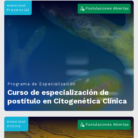
U-Cursos
Modalidad
Postulaciones Abiertas
Presencial
U-Tesis
Programa de Especialización
Curso de especialización de
postítulo en Citogenética Clínica
Modalidad
Postulaciones Abiertas
Online