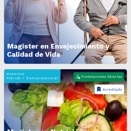
Magíster en Envejecimiento y
Calidad de Vida
Modalidad
Postulaciones Abiertas
Híbrido / Semipresencial
Acreditado