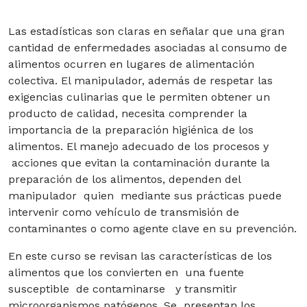
Genética
Las estadísticas son claras en señalar que una gran
cantidad de enfermedades asociadas al consumo de
Nutrición y Salud
alimentos ocurren en lugares de alimentación
colectiva. El manipulador, además de respetar las
Salud Pública
exigencias culinarias que le permiten obtener un
producto de calidad, necesita comprender la
Cursos
importancia de la preparación higiénica de los
alimentos. El manejo adecuado de los procesos y
Diplomas
acciones que evitan la contaminación durante la
preparación de los alimentos, dependen del
Magísteres
manipulador quien mediante sus prácticas puede
intervenir como vehículo de transmisión de
Programas
contaminantes o como agente clave en su prevención.
especialización
En este curso se revisan las características de los
Doctorados
alimentos que los convierten en una fuente
susceptible de contaminarse y transmitir
Doctorado en
microorganismos patógenos. Se presentan los