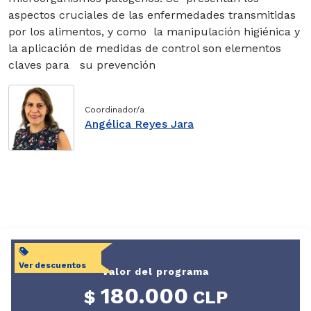
Nutrición
aspectos cruciales de las enfermedades transmitidas
por los alimentos, y como la manipulación higiénica y
Doctorado en
la aplicación de medidas de control son elementos
Acuicultura
claves para su prevención
Doctorado en
Ciencias
Coordinador/a
Silvoagropecuarias
Angélica Reyes Jara
y Veterinarias
Doctorado en
Envejecimiento
Accesos
Aula virtual
Ver descuentos
Valor del programa
U-Campus
180.000
$
CLP