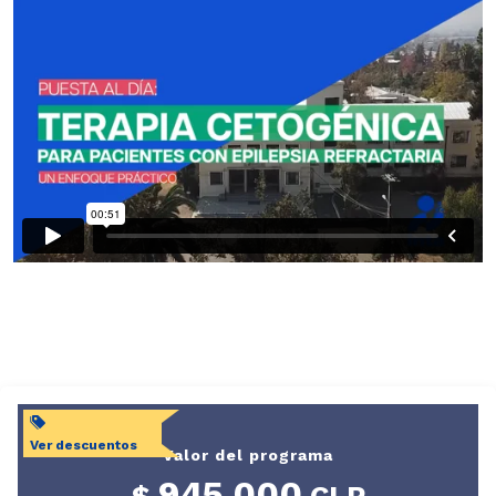
Nutrición
Doctorado en
Acuicultura
Doctorado en
Ciencias
Silvoagropecuarias
y Veterinarias
Doctorado en
Envejecimiento
Accesos
Aula virtual
Ver descuentos
Valor del programa
U-Campus
945.000
$
CLP