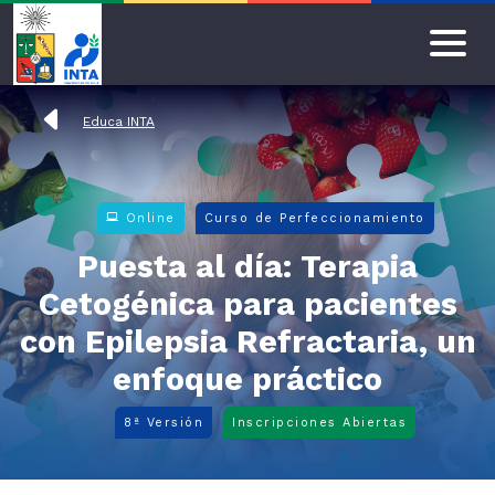
Educa INTA
Inicio
Por
área
Online
Curso de Perfeccionamiento
temática
Puesta al día: Terapia
Alimentos e
Cetogénica para pacientes
Inocuidad
con Epilepsia Refractaria, un
Alimentaria
enfoque práctico
Calidad de vida
8ª Versión
Inscripciones Abiertas
Envejecimiento
Estadística