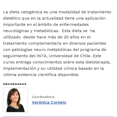
Genética
La dieta cetogénica es una modalidad de tratamiento
dietético que en la actualidad tiene una aplicación
Nutrición y Salud
importante en el ámbito de enfermedades
neurológicas y metabólicas. Esta dieta se ha
Salud Pública
utilizado desde hace más de 20 años en el
tratamiento complementario en diversos pacientes
Cursos
con patologías neuro metabólicas del programa de
seguimiento del INTA, Universidad de Chile. Este
Diplomas
curso entrega conocimientos sobre esta dietoterapia,
implementación y su utilidad clínica basado en la
Magísteres
última evidencia científica disponible.
Programas
ENCARGADOS
especialización
Coordinador/a
Doctorados
Verónica Cornejo
Doctorado en