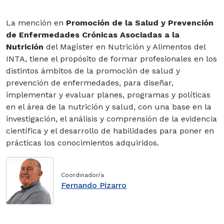
Genética
La mención en
Promoción de la Salud y Prevención
de Enfermedades Crónicas Asociadas a la
Nutrición y Salud
Nutrición
del Magíster en Nutrición y Alimentos del
INTA, tiene el propósito de formar profesionales en los
Salud Pública
distintos ámbitos de la promoción de salud y
prevención de enfermedades, para diseñar,
Cursos
implementar y evaluar planes, programas y políticas
en el área de la nutrición y salud, con una base en la
Diplomas
investigación, el análisis y comprensión de la evidencia
científica y el desarrollo de habilidades para poner en
Magísteres
prácticas los conocimientos adquiridos.
Programas
especialización
Coordinador/a
Fernando Pizarro
Doctorados
Doctorado en