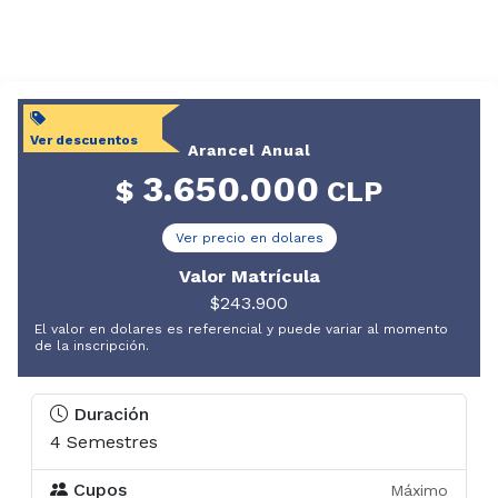
Nutrición
Doctorado en
Acuicultura
Doctorado en
Ver descuentos
Arancel Anual
Ciencias
3.650.000
$
CLP
Silvoagropecuarias
y Veterinarias
Ver precio en dolares
Doctorado en
Valor Matrícula
Envejecimiento
$243.900
El valor en dolares es referencial y puede variar al momento
de la inscripción.
Accesos
Aula virtual
Duración
4 Semestres
U-Campus
Cupos
Máximo