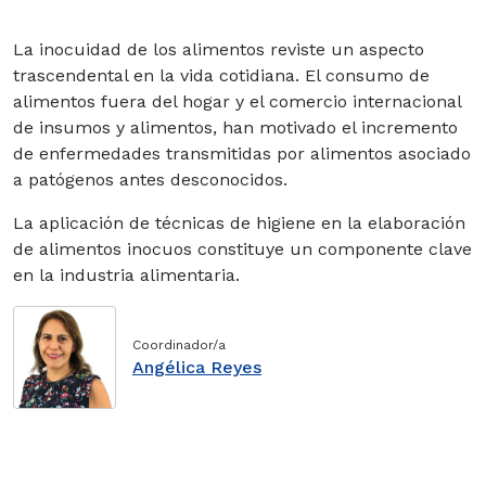
Genética
La inocuidad de los alimentos reviste un aspecto
trascendental en la vida cotidiana. El consumo de
Nutrición y Salud
alimentos fuera del hogar y el comercio internacional
de insumos y alimentos, han motivado el incremento
Salud Pública
de enfermedades transmitidas por alimentos asociado
a patógenos antes desconocidos.
Cursos
La aplicación de técnicas de higiene en la elaboración
Diplomas
de alimentos inocuos constituye un componente clave
en la industria alimentaria.
Magísteres
Programas
Coordinador/a
Angélica Reyes
especialización
Doctorados
Doctorado en