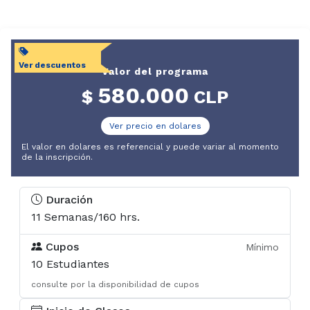
Nutrición
Doctorado en
Acuicultura
Ver descuentos
Valor del programa
Doctorado en
580.000
$
CLP
Ciencias
Silvoagropecuarias
Ver precio en dolares
y Veterinarias
El valor en dolares es referencial y puede variar al momento
de la inscripción.
Doctorado en
Envejecimiento
Duración
11 Semanas/160 hrs.
Accesos
Cupos
Mínimo
Aula virtual
10 Estudiantes
consulte por la disponibilidad de cupos
U-Campus