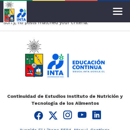
Magíster
Educa INTA
Sorry, no posts matched your criteria.
Inicio
Por
área
temática
Alimentos e
Inocuidad
Alimentaria
Continuidad de Estudios Instituto de Nutrición y
Tecnología de los Alimentos
Calidad de vida
Envejecimiento
Estadística