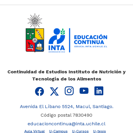
Genética
Nutrición y Salud
Salud Pública
Cursos
Diplomas
Continuidad de Estudios Instituto de Nutrición y
Tecnología de los Alimentos
Magísteres
Programas
especialización
Avenida El Líbano 5524, Macul, Santiago.
Doctorados
Código postal 7830490
educacioncontinua@inta.uchile.cl
Doctorado en
Aula Virtual
U-Campus
U-Cursos
U-tesis